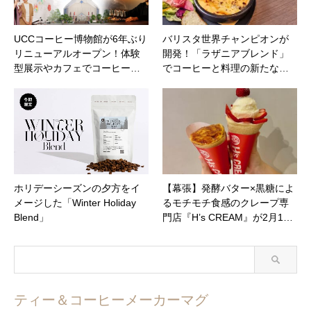
UCCコーヒー博物館が6年ぶり
バリスタ世界チャンピオンが
リニューアルオープン！体験
開発！「ラザニアブレンド」
型展示やカフェでコーヒー…
でコーヒーと料理の新たな…
ホリデーシーズンの夕方をイ
【幕張】発酵バター×黒糖によ
メージした「Winter Holiday
るモチモチ食感のクレープ専
Blend」
門店『H’s CREAM』が2月1…
ティー＆コーヒーメーカーマグ