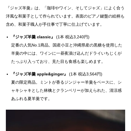
『ジャズ羊羹』は、「珈琲やワイン、そしてジャズ」によく合う
洋風な和菓子として作られています。表面のピアノ鍵盤の絵柄も
含め、和菓子職人が手仕事で丁寧に仕上げています。
『ジャズ羊羹 classic』
(1本 税込3,240円)
定番の人気No.1商品。国産小豆と沖縄県産の黒糖を使用した
羊羹の中には、ワインに一昼夜漬け込んだドライいちじくが
たっぷり入っており、見た目も食感も楽しめます。
『ジャズ羊羹 apple&ginger』
(1本 税込3,564円)
夏の限定商品。ミントが香るジンジャー羊羹をベースに、シ
ャキシャキとした林檎とクランベリーが加えられた、清涼感
あふれる夏羊羹です。