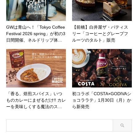
GWは青山へ！「Tokyo Coffee
【前橋】白井屋ザ・パティス
Festival 2026 spring」が初の3
リー「コーヒーとグレープフ
日間開催、ネルドリップ体…
ルーツのタルト」販売
「香る、焙煎スパイス」いつ
初コラボ「COSTA×GODIVAシ
ものカレーにまぜるだけ!! カレ
ョコララテ」1月30日（月）か
ーを美味しくする魔法のス…
ら新発売