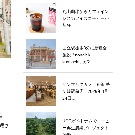
丸山珈琲からカフェイン
レスのアイスコーヒーが
新登…
国立駅徒歩3分に新複合
施設「nonoich
kunitachi」が2…
サンマルクカフェ＆茶 茅
ケ崎駅前店、2026年8月
24日…
店
UCCがベトナムでコーヒ
厳選さ
ー再生農業プロジェクト
始動！…