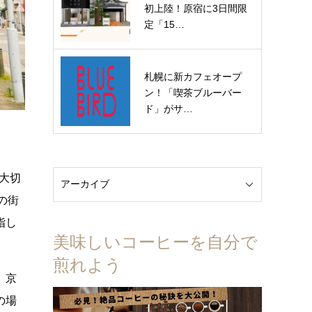
初上陸！原宿に3日間限
定「15…
札幌に新カフェオープ
ン！「喫茶ブルーバー
ド」がサ…
大切
の街
指し
美味しいコーヒーを自分で
煎れよう
、京
の場