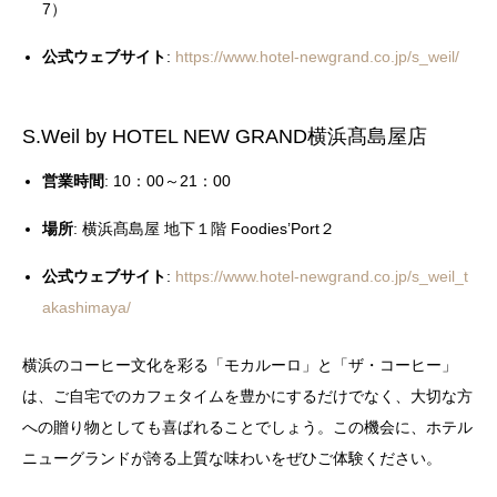
7）
公式ウェブサイト
:
https://www.hotel-newgrand.co.jp/s_weil/
S.Weil by HOTEL NEW GRAND横浜髙島屋店
営業時間
: 10：00～21：00
場所
: 横浜髙島屋 地下１階 Foodies’Port２
公式ウェブサイト
:
https://www.hotel-newgrand.co.jp/s_weil_t
akashimaya/
横浜のコーヒー文化を彩る「モカルーロ」と「ザ・コーヒー」
は、ご自宅でのカフェタイムを豊かにするだけでなく、大切な方
への贈り物としても喜ばれることでしょう。この機会に、ホテル
ニューグランドが誇る上質な味わいをぜひご体験ください。