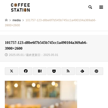
検索
media
101757-123-d8be6f7b545b745cc1a490104a369ab6-
3900×2600
101757-123-d8be6f7b545b745cc1a490104a369ab6-
3900×2600
2025.05.01 / 最終更新日：2025.05.01