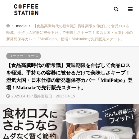
検索
media
【食品高騰時代の新常識】賞味期限を伸ばして食品ロスを
軽減。手持ちの容器に被せるだけで美味しさキープ！湿気大国・日本仕様の
新発想保存カバー「MiniPolpo」登場！Makuakeで先行販売スタート。
コーヒーニュース
【食品高騰時代の新常識】賞味期限を伸ばして食品ロス
を軽減。手持ちの容器に被せるだけで美味しさキープ！
湿気大国・日本仕様の新発想保存カバー「MiniPolpo」登
場！Makuakeで先行販売スタート。
2025.04.16 / 最終更新日：2025.04.15