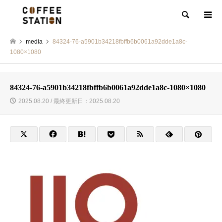
検索
media
84324-76-a5901b34218fbffb6b0061a92dde1a8c-
1080×1080
84324-76-a5901b34218fbffb6b0061a92dde1a8c-1080×1080
2025.08.20 / 最終更新日：2025.08.20