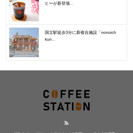
ヒーが新登場...
国立駅徒歩3分に新複合施設「nonoich
kun...
RSS