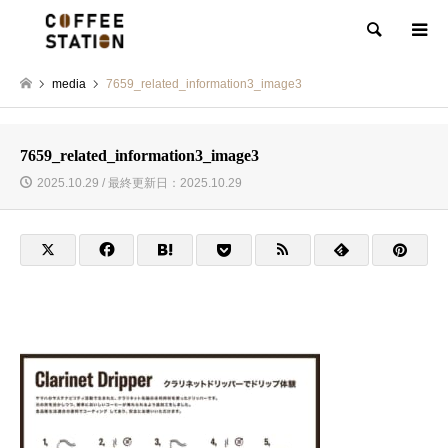
検索
media
7659_related_information3_image3
7659_related_information3_image3
2025.10.29 / 最終更新日：2025.10.29