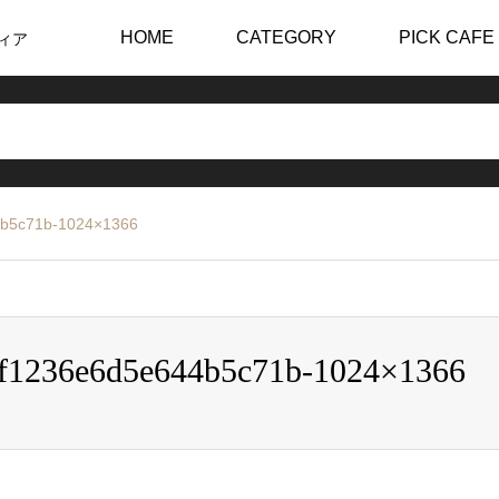
HOME
CATEGORY
PICK CAFE
ィア
4b5c71b-1024×1366
f1236e6d5e644b5c71b-1024×1366