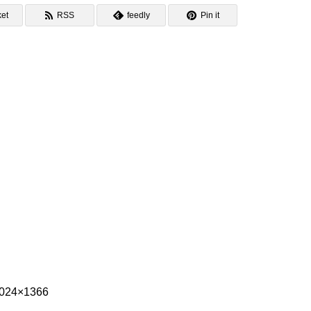
et
RSS
feedly
Pin it
1024×1366