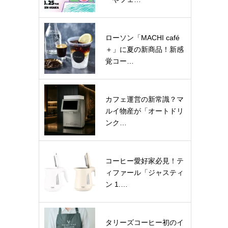
ローソン「MACHI café
＋」に夏の新商品！新感
覚コー…
カフェ運営の新常識？マ
ルイ物産が「オートドリ
ンク…
コーヒー愛好家必見！テ
ィファール「ジャスティ
ン 1.…
タリーズコーヒー初のイ