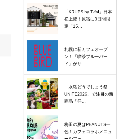
「KRUPS by T-fal」日本
初上陸！原宿に3日間限
定「15…
札幌に新カフェオープ
ン！「喫茶ブルーバー
ド」がサ…
「水曜どうでしょう祭
UNITE2026」で注目の新
商品「仔…
梅田の夏はPEANUTS一
色！カフェコラボメニュ
ーやフェ…