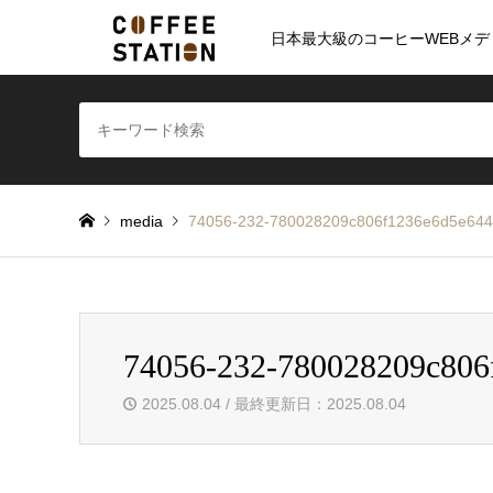
日本最大級のコーヒーWEBメデ
media
74056-232-780028209c806f1236e6d5e64
74056-232-780028209c806
2025.08.04 / 最終更新日：2025.08.04