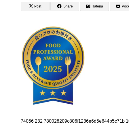
Post
Share
Hatena
Pock
74056 232 780028209c806f1236e6d5e644b5c71b 