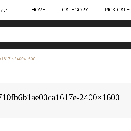
HOME
CATEGORY
PICK CAFE
ィア
a1617e-2400×1600
710fb6b1ae00ca1617e-2400×1600