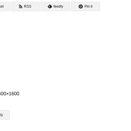
et
RSS
feedly
Pin it
400×1600
ly