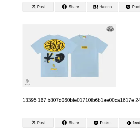
Post
Share
Hatena
Pock
13395 167 b807d060bfe01710fb6b1ae00ca1617e 2
Post
Share
Pocket
feed