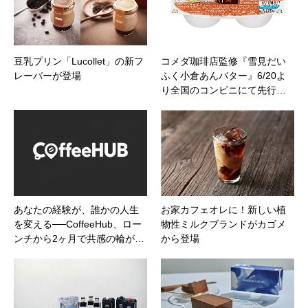
豆乳プリン「Lucollet」の新フ
コメダ珈琲店監修『雪見だい
レーバーが登場
ふく小倉あんバター』6/20よ
り全国のコンビニにて先行…
あなたの経験が、誰かの人生
お家カフェオレに！新しい植
を変える──CoffeeHub、ロー
物性ミルクブランドがカゴメ
ンチから2ヶ月で共感の輪が…
から登場