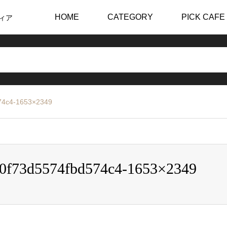
HOME
CATEGORY
PICK CAFE
ィア
74c4-1653×2349
90f73d5574fbd574c4-1653×2349