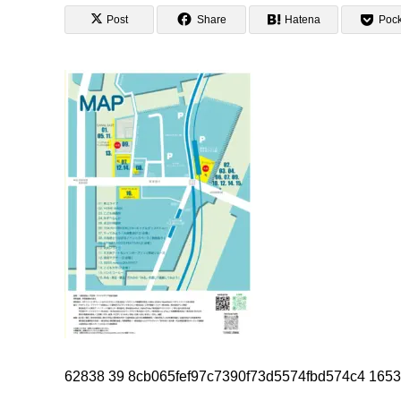
Post
Share
Hatena
Pock
62838 39 8cb065fef97c7390f73d5574fbd574c4 165