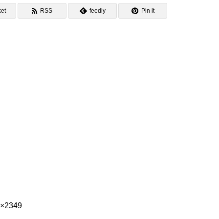
et
RSS
feedly
Pin it
3×2349