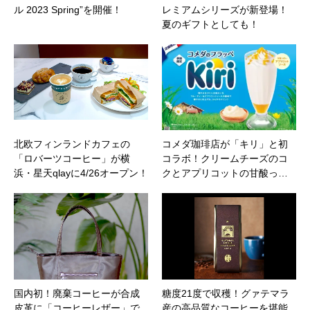
ル 2023 Spring”を開催！
レミアムシリーズが新登場！
夏のギフトとしても！
北欧フィンランドカフェの
コメダ珈琲店が「キリ」と初
「ロバーツコーヒー」が横
コラボ！クリームチーズのコ
浜・星天qlayに4/26オープン！
クとアプリコットの甘酸っ…
国内初！廃棄コーヒーが合成
糖度21度で収穫！グァテマラ
皮革に「コーヒーレザー」で
産の高品質なコーヒーを堪能