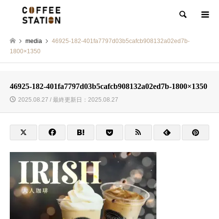
検索
media
46925-182-401fa7797d03b5cafcb908132a02ed7b-
1800×1350
46925-182-401fa7797d03b5cafcb908132a02ed7b-1800×1350
2025.08.27 / 最終更新日：2025.08.27