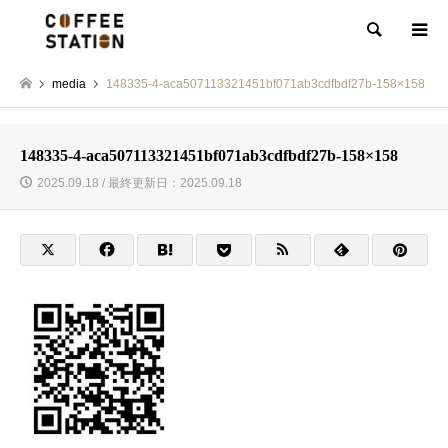
検索
media
148335-4-aca507113321451bf071ab3cdfbdf27b-158×158
148335-4-aca507113321451bf071ab3cdfbdf27b-158×158
2025.09.18 / 最終更新日：2025.09.18