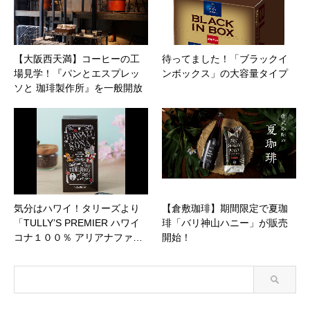
【大阪西天満】コーヒーの工
待ってました！「ブラックイ
場見学！『パンとエスプレッ
ンボックス」の大容量タイプ
ソと 珈琲製作所』を一般開放
気分はハワイ！タリーズより
【倉敷珈琲】期間限定で夏珈
「TULLY’S PREMIER ハワイ
琲「バリ神山ハニー」が販売
コナ１００％ アリアナファ…
開始！