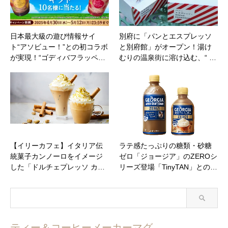
日本最大級の遊び情報サイ
別府に「パンとエスプレッソ
ト“アソビュー！”との初コラボ
と別府館」がオープン！湯け
が実現！“ゴディバフラッペ…
むりの温泉街に溶け込む、“ …
【イリーカフェ】イタリア伝
ラテ感たっぷりの糖類・砂糖
統菓子カンノーロをイメージ
ゼロ「ジョージア」のZEROシ
した「ドルチェプレッソ カ…
リーズ登場「TinyTAN」との…
ティー＆コーヒーメーカーマグ