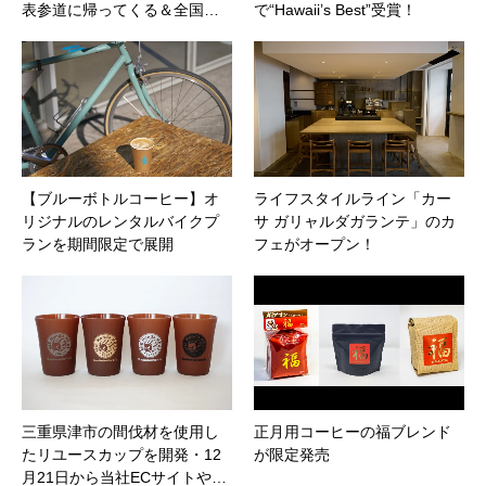
表参道に帰ってくる＆全国…
で“Hawaii’s Best”受賞！
【ブルーボトルコーヒー】オ
ライフスタイルライン「カー
リジナルのレンタルバイクプ
サ ガリャルダガランテ」のカ
ランを期間限定で展開
フェがオープン！
三重県津市の間伐材を使用し
正月用コーヒーの福ブレンド
たリユースカップを開発・12
が限定発売
月21日から当社ECサイトや…