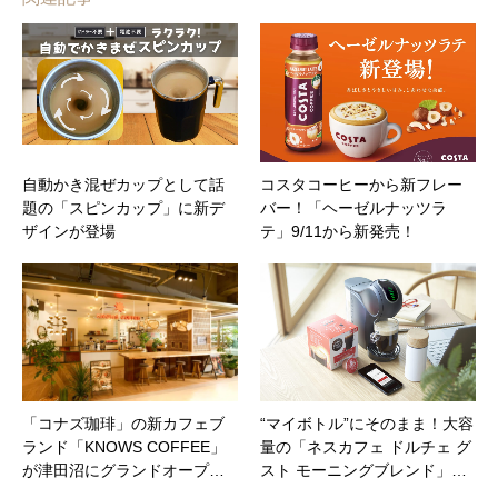
自動かき混ぜカップとして話
コスタコーヒーから新フレー
題の「スピンカップ」に新デ
バー！「ヘーゼルナッツラ
ザインが登場
テ」9/11から新発売！
「コナズ珈琲」の新カフェブ
“マイボトル”にそのまま！大容
ランド「KNOWS COFFEE」
量の「ネスカフェ ドルチェ グ
が津田沼にグランドオープ…
スト モーニングブレンド」…