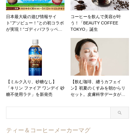
日本最大級の遊び情報サイ
コーヒーを飲んで美容が叶
ト“アソビュー！”との初コラボ
う！「BEAUTY COFFEE
が実現！“ゴディバフラッペ…
TOKYO」誕生
【ミルク入り、砂糖なし】
【飲む珈琲、纏うカフェイ
「キリン ファイア ワンデイ 砂
ン】初夏のくすみを朝からリ
糖不使用ラテ」を新発売
セット。皮膚科学データが…
ティー＆コーヒーメーカーマグ