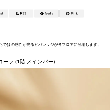
et
RSS
feedly
Pin it
ならではの感性が光るビバレッジが各フロアに登場します。
ーラ (1階 メインバー)