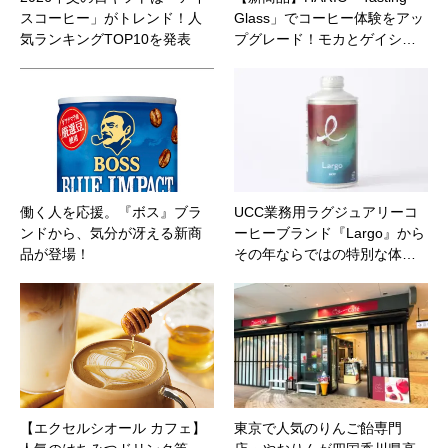
スコーヒー」がトレンド！人
Glass」でコーヒー体験をアッ
気ランキングTOP10を発表
プグレード！モカとゲイシ…
働く人を応援。『ボス』ブラ
UCC業務用ラグジュアリーコ
ンドから、気分が冴える新商
ーヒーブランド『Largo』から
品が登場！
その年ならではの特別な体…
【エクセルシオール カフェ】
東京で人気のりんご飴専門