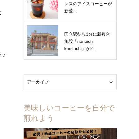
レスのアイスコーヒーが
新登…
て
国立駅徒歩3分に新複合
施設「nonoich
kunitachi」が2…
ラテ
美味しいコーヒーを自分で
煎れよう