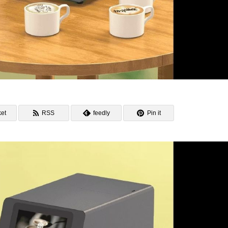
et
RSS
feedly
Pin it