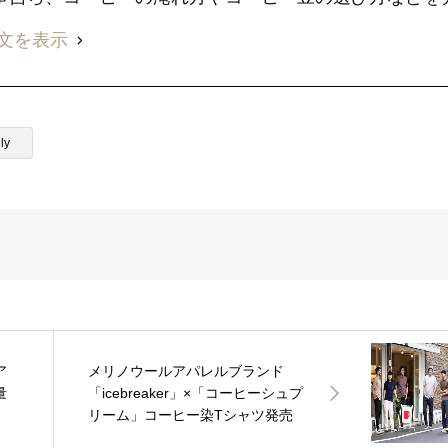
文を表示
ly
ア
メリノウールアパレルブランド
量
「icebreaker」×「コーヒーシュプ
リーム」コーヒー染Tシャツ発売