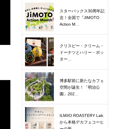
スターバックス30周年記
念！全国で『JIMOTO
Action M…
クリスピー・クリーム・
ドーナツとハリー・ポッ
ター…
博多駅前に新たなカフェ
空間が誕生！「明治公
園」202…
ILMIIO ROASTERY Lab.
から本格デカフェコーヒ
ーの新…