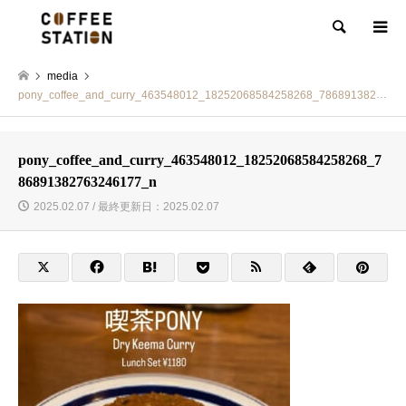
検索
media
pony_coffee_and_curry_463548012_18252068584258268_786891382763246177_n
pony_coffee_and_curry_463548012_18252068584258268_7
86891382763246177_n
2025.02.07 / 最終更新日：2025.02.07