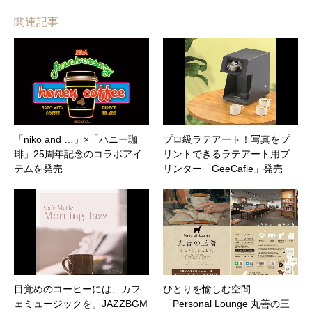
関連記事
「niko and …」×「ハニー珈
プロ級ラテアート！写真をプ
琲」25周年記念のコラボアイ
リントできるラテアート用プ
テムを発売
リンター「GeeCafie」発売
目覚めのコーヒーには、カフ
ひとりを愉しむ空間
ェミュージックを。JAZZBGM
「Personal Lounge 丸善の三