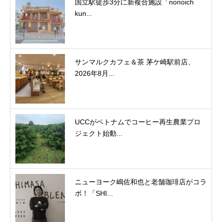
国立駅徒歩3分に新複合施設「nonoich
kun...
サンマルクカフェ＆茶 茅ケ崎駅前店、
2026年8月...
UCCがベトナムでコーヒー再生農業プロ
ジェクト始動...
ニューヨーク嶋佐和也と老舗珈琲店がコラ
ボ！「SHI...