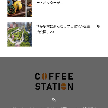
ー・ポッターが...
博多駅前に新たなカフェ空間が誕生！「明
治公園」20...
RSS