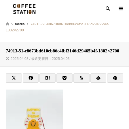
検索
media
74913-51-e8673bd610eb86c4fbf3146d29465b4f-
1802×2700
74913-51-e8673bd610eb86c4fbf3146d29465b4f-1802×2700
2025.04.03 / 最終更新日：2025.04.03