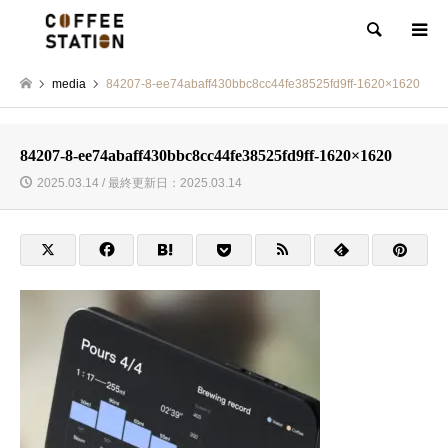
検索
media
84207-8-ee74abaff430bbc8cc44fe38525fd9ff-1620×1620
84207-8-ee74abaff430bbc8cc44fe38525fd9ff-1620×1620
2025.03.14 / 最終更新日：2025.03.14