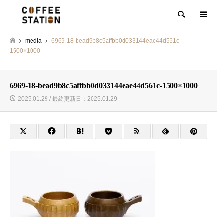
検索
media
6969-18-bead9b8c5affbb0d033144eae44d561c-
1500×1000
6969-18-bead9b8c5affbb0d033144eae44d561c-1500×1000
2025.01.29 / 最終更新日：2025.01.29