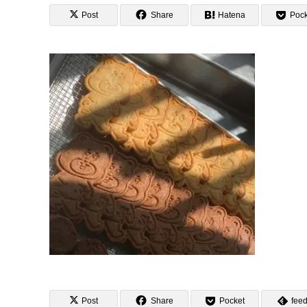
Post
Share
Hatena
Pock
Post
Share
Pocket
feed