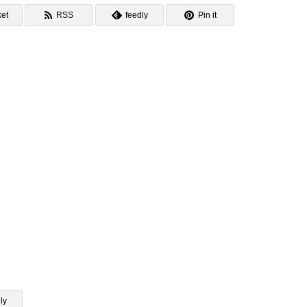
et
RSS
feedly
Pin it
ly