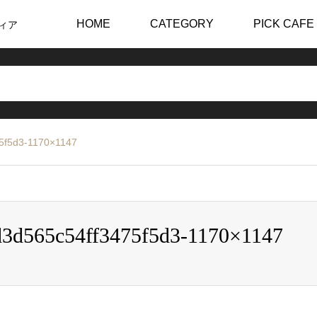
HOME
CATEGORY
PICK CAFE
ィア
5f5d3-1170×1147
d3d565c54ff3475f5d3-1170×1147