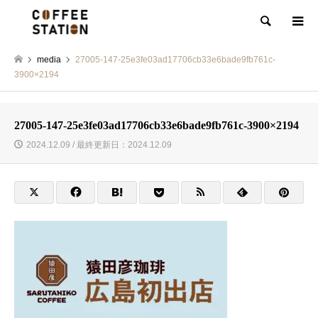
検索
media
27005-147-25e3fe03ad17706cb33e6bade9fb761c-
3900×2194
27005-147-25e3fe03ad17706cb33e6bade9fb761c-3900×2194
2024.12.09 / 最終更新日：2024.12.09