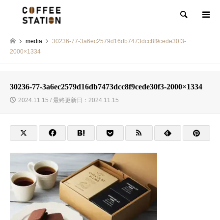
検索
media
30236-77-3a6ec2579d16db7473dcc8f9cede30f3-
2000×1334
30236-77-3a6ec2579d16db7473dcc8f9cede30f3-2000×1334
2024.11.15 / 最終更新日：2024.11.15