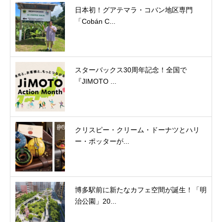
日本初！グアテマラ・コバン地区専門
「Cobán C...
スターバックス30周年記念！全国で
『JIMOTO ...
クリスピー・クリーム・ドーナツとハリ
ー・ポッターが...
博多駅前に新たなカフェ空間が誕生！「明
治公園」20...