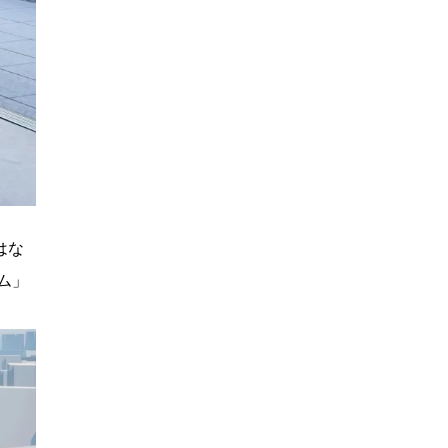
はな
ム」