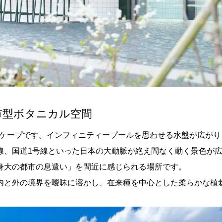
市型ボタニカル空間
スケープです。インフィニティープールを思わせる水盤が広がり
線、国道1号線といった日本の大動脈が絶え間なく動く景色が
身大の都市の息遣い」を間近に感じられる場所です。
内と外の境界を曖昧に溶かし、在来種を中心とした柔らかな植