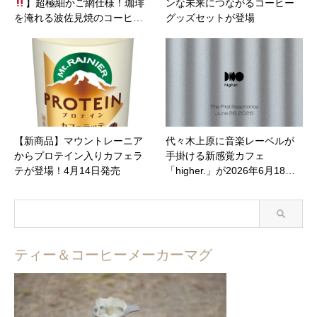
】超極細かご網仕様！珈琲
ンな未来につながるコーヒー
を淹れる波佐見焼のコーヒ…
グッズセットが登場
【新商品】マウントレーニア
代々木上原に音楽レーベルが
からプロテイン入りカフェラ
手掛ける新感覚カフェ
テが登場！4月14日発売
「higher.」が2026年6月18…
ティー＆コーヒーメーカーマグ