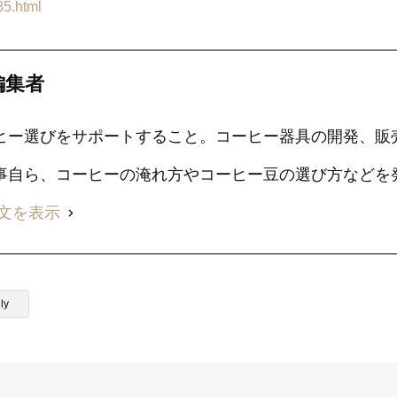
85.html
編集者
ヒー選びをサポートすること。コーヒー器具の開発、販
事自ら、コーヒーの淹れ方やコーヒー豆の選び方などを
文を表示
ly