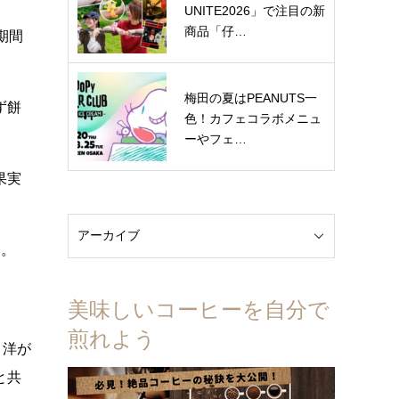
UNITE2026」で注目の新
商品「仔…
期間
梅田の夏はPEANUTS一
ず餅
色！カフェコラボメニュ
ーやフェ…
果実
す。
美味しいコーヒーを自分で
煎れよう
と洋が
と共