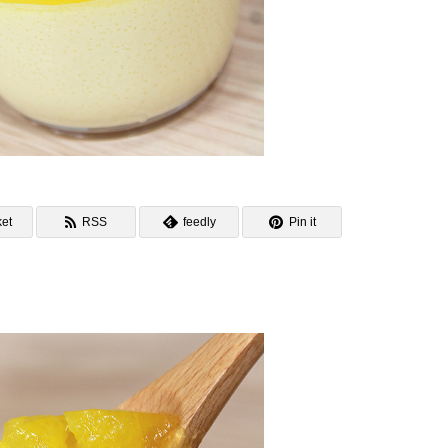
et
RSS
feedly
Pin it