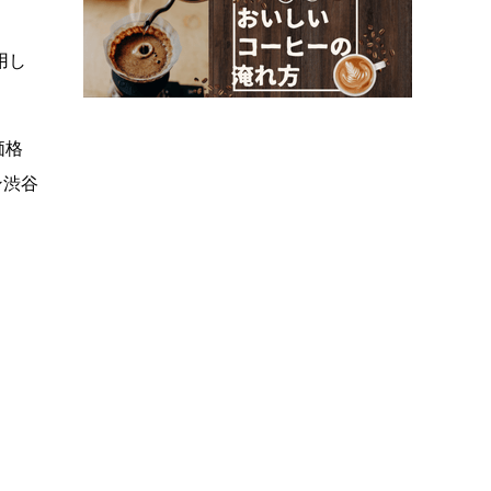
用し
価格
ン渋谷