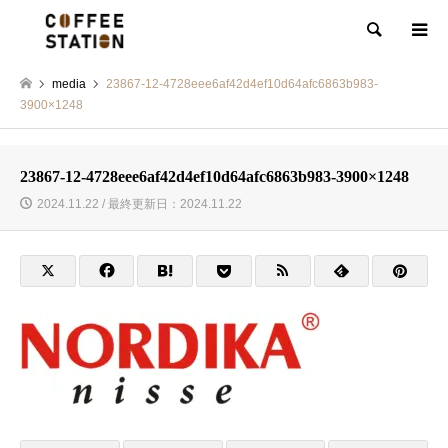
検索
media
23867-12-4728eee6af42d4ef10d64afc6863b983-
3900×1248
23867-12-4728eee6af42d4ef10d64afc6863b983-3900×1248
2024.11.22 / 最終更新日：2024.11.22