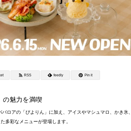
et
RSS
feedly
Pin it
」の魅力を満喫
ン＆ババロアの「ぴよりん」に加え、アイスやマシュマロ、かき氷
した多彩なメニューが登場します。