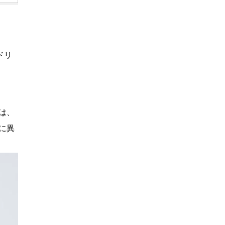
ドリ
は、
に異