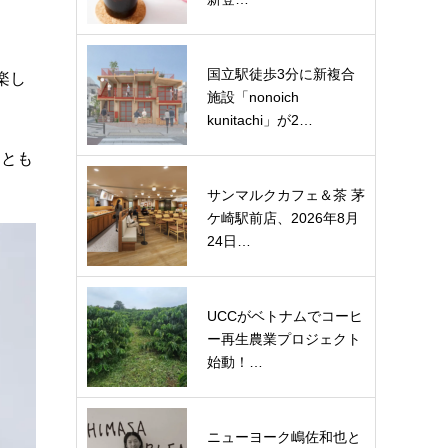
国立駅徒歩3分に新複合
楽し
施設「nonoich
。
kunitachi」が2…
ととも
サンマルクカフェ＆茶 茅
ケ崎駅前店、2026年8月
24日…
UCCがベトナムでコーヒ
ー再生農業プロジェクト
始動！…
ニューヨーク嶋佐和也と