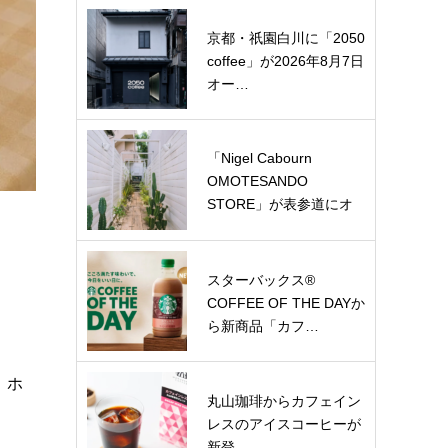
京都・祇園白川に「2050
coffee」が2026年8月7日
オー…
「Nigel Cabourn
OMOTESANDO
STORE」が表参道にオ
ー…
スターバックス®
COFFEE OF THE DAYか
ら新商品「カフ…
、ホ
丸山珈琲からカフェイン
レスのアイスコーヒーが
新登…