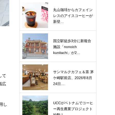
丸山珈琲からカフェイン
レスのアイスコーヒーが
新登…
国立駅徒歩3分に新複合
施設「nonoich
kunitachi」が2…
サンマルクカフェ＆茶 茅
して
ケ崎駅前店、2026年8月
幅広
24日…
UCCがベトナムでコーヒ
用し
ー再生農業プロジェクト
始動！…