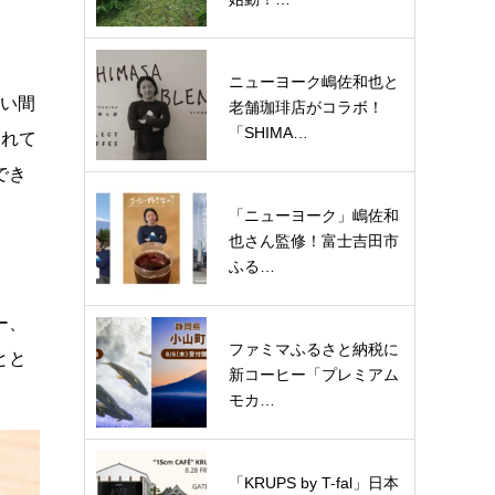
ニューヨーク嶋佐和也と
広い間
老舗珈琲店がコラボ！
「SHIMA…
されて
でき
「ニューヨーク」嶋佐和
也さん監修！富士吉田市
ふる…
ー、
ファミマふるさと納税に
とと
新コーヒー「プレミアム
モカ…
「KRUPS by T-fal」日本