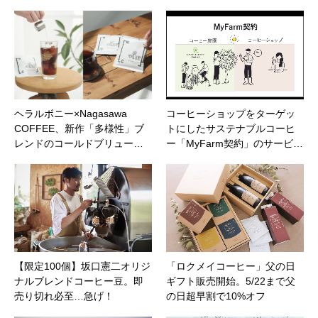
ヘラルボニー×Nagasawa
コーヒーショップをターゲッ
COFFEE、新作「多様性」ブ
トにしたサステナブルコーヒ
レンドのコールドブリュー…
ー「MyFarm契約」のサービ…
【限定100個】坂口憲二オリジ
「ロクメイコーヒー」父の日
ナルブレンドコーヒー豆。即
ギフト販売開始。5/22まで父
売り切れ必至…急げ！
の日超早割で10%オフ