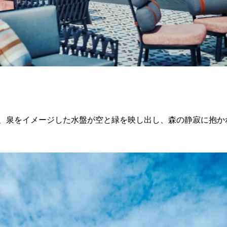
は、泉をイメージした水盤が空と緑を映し出し、森の静寂に抱か