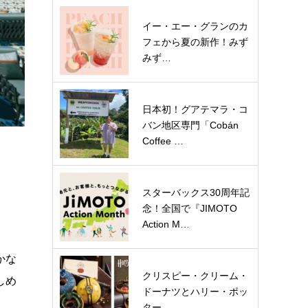
イー・エー・グランのカ
フェから夏の新作！みず
みず…
日本初！グアテマラ・コ
バン地区専門「Cobán
Coffee …
スターバックス30周年記
念！全国で『JIMOTO
Action M…
かな
クリスピー・クリーム・
しめ
ドーナツとハリー・ポッ
ター…