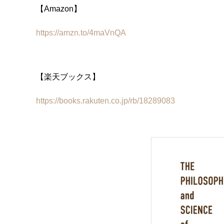
【Amazon】
https://amzn.to/4maVnQA
【楽天ブックス】
https://books.rakuten.co.jp/rb/18289083