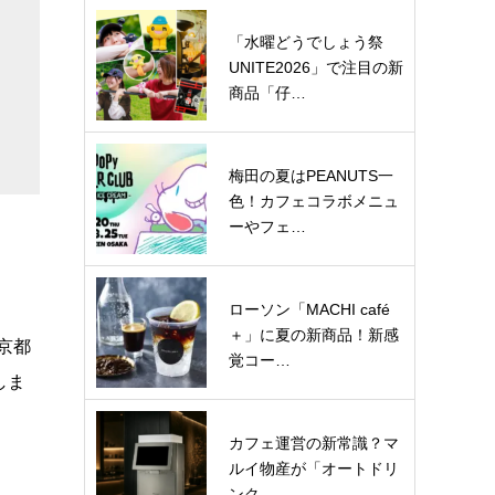
「水曜どうでしょう祭
UNITE2026」で注目の新
商品「仔…
梅田の夏はPEANUTS一
色！カフェコラボメニュ
ーやフェ…
ローソン「MACHI café
＋」に夏の新商品！新感
京都
覚コー…
しま
カフェ運営の新常識？マ
ルイ物産が「オートドリ
ンク…