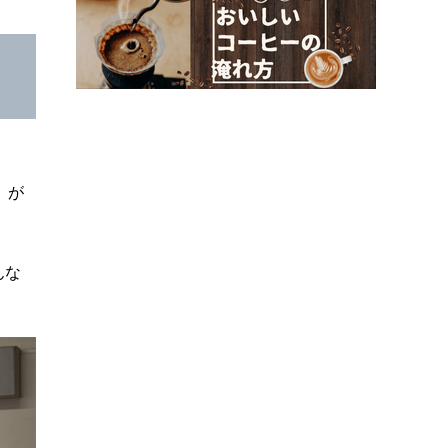
」が
んな