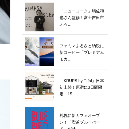
「ニューヨーク」嶋佐和
也さん監修！富士吉田市
ふる…
ファミマふるさと納税に
新コーヒー「プレミアム
モカ…
「KRUPS by T-fal」日本
初上陸！原宿に3日間限
定「15…
札幌に新カフェオープ
ン！「喫茶ブルーバー
ド」がサ…