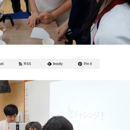
et
RSS
feedly
Pin it